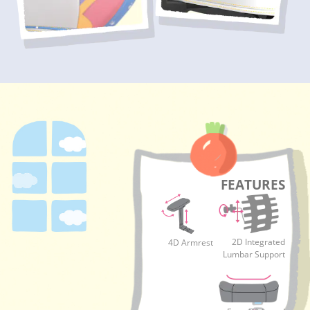
FEATURES
2D Integrated
4D Armrest
Lumbar Support