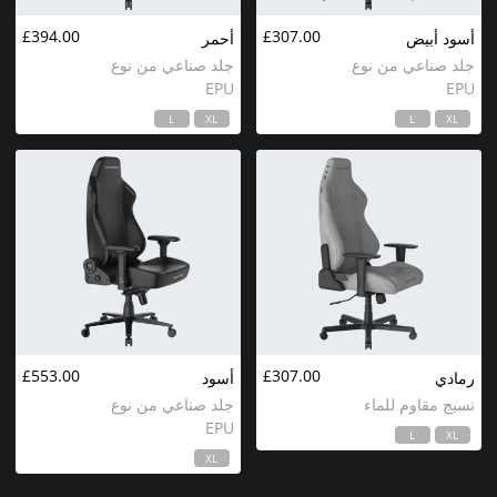
£394.00
£307.00
أسود أبيض
أحمر
جلد صناعي من نوع
جلد صناعي من نوع
EPU
EPU
L
XL
L
XL
£553.00
£307.00
رمادي
أسود
نسيج مقاوم للماء
جلد صناعي من نوع
EPU
L
XL
XL